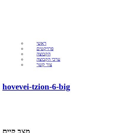
ראשי
פרויקטים
הקבוצה
ערכי הקבוצה
צור קשר
hovevei-tzion-6-big
מצב קיים