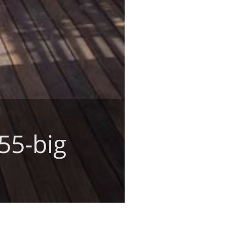
55-big