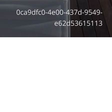
0ca9dfc0-4e00-437d-9549-
e62d53615113
מצב קיים
חזון והתחדשות