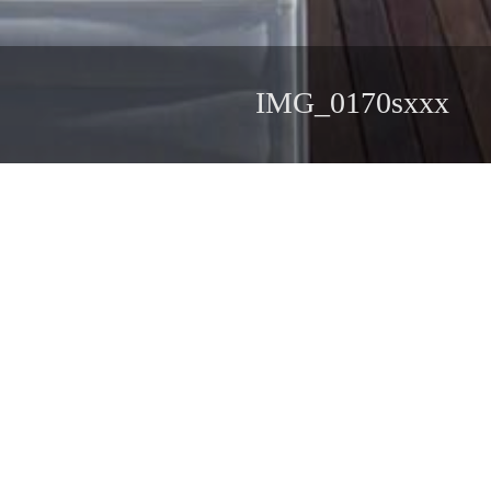
IMG_0170sxxx
מצב קיים
חזון והתחדשות